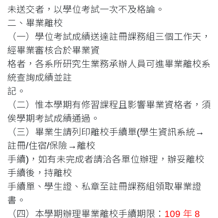
未送交者，以學位考試一次不及格論。
二、畢業離校
（一）學位考試成績送達註冊課務組三個工作天，
經畢業審核合於畢業資
格者，各系所研究生業務承辦人員可進畢業離校系
統查詢成績並註
記。
（二）惟本學期有修習課程且影響畢業資格者，須
俟學期考試成績通過。
（三）畢業生請列印離校手續單(學生資訊系統→
註冊/住宿/保險→離校
手續)，如有未完成者請洽各單位辦理，辦妥離校
手續後，持離校
手續單、學生證、私章至註冊課務組領取畢業證
書。
（四）本學期辦理畢業離校手續期限：
109 年 8