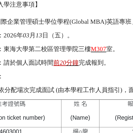
入學注意事項
】
國際企業管理碩士學位學程
(Global MBA)
英語專班
：
2026
年
03
月
13
日（五）
。
：東海大學第二校區管理學院三樓
M307
室。
：請於個人面試時間
前
20
分鐘
完成報到。
：
依分配場次完成面試
(
由本學程工作人員指引
)
，
准考證號碼
姓 名
on ticket number)
(Name)
(Regist
4603001
楊○龍