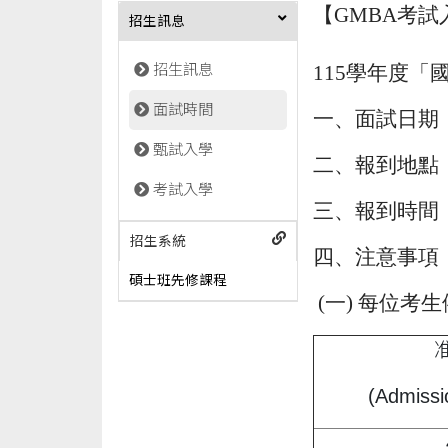
【
GMBA
考試
招生訊息
115
學年度「
招生訊息
面試時間
一、面試日期
甄試入學
二、報到地點
考試入學
三、報到時間
招生系統
四、注意事項
碩士班先修課程
(
一
)
每位考生
(Admissi