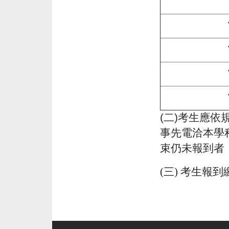
(
二
)
考生應依
事先電洽本學
束仍未報到者
(
三
)
考生報到