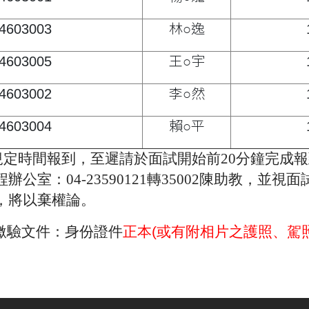
4603003
林○逸
4603005
王○宇
4603002
李○然
4603004
賴○平
規定時間報到，至遲請於面試開始前
20
分鐘完成報
程辦公室：
04-23590121
轉
35002
陳助教，並視面
，將以棄權論。
繳驗文件：身份證件
正本
(
或有附相片之護照、駕